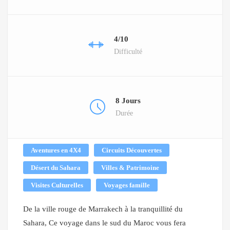
4/10
Difficulté
8 Jours
Durée
Aventures en 4X4
Circuits Découvertes
Désert du Sahara
Villes & Patrimoine
Visites Culturelles
Voyages famille
De la ville rouge de Marrakech
à la tranquillité
du
Sahara, Ce voyage dans le sud du Maroc vous fera