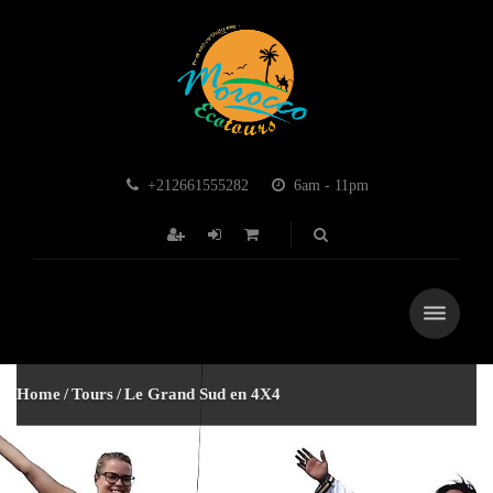
+212661555282
6am - 11pm
Home
Tours
Le Grand Sud en 4X4