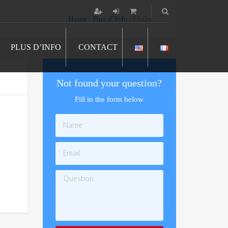
Home
Plus d’Info
FAQs
PLUS D’INFO
CONTACT
Not found your question?
Fill in the form below