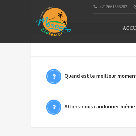
+212661555282
FAQs
ACCU
Quand est le meilleur moment 
Allons-nous randonner même si